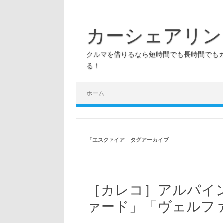
コ
ン
テ
カーシェアリン
ン
ツ
へ
クルマを借りるなら短時間でも長時間でも
ス
キ
る！
ッ
プ
ホーム
「
エスクァイア
」タグアーカイブ
［カレコ］アルパイ
ァード」「ヴェルフ