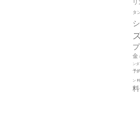
リ
タ
金
ンダ
予
ン
料