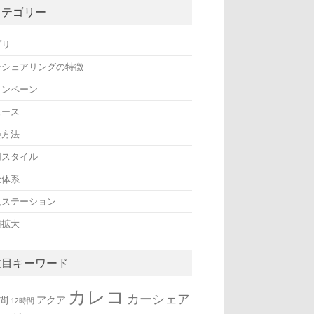
カテゴリー
プリ
ーシェアリングの特徴
ャンペーン
ュース
会方法
用スタイル
金体系
規ステーション
種拡大
注目キーワード
カレコ
カーシェア
時間
アクア
12時間