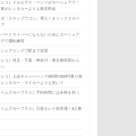
カレコ］メルセデス・ベンツがカーシェアで！
入車がレンタカーよりも格安料金
ンダ「ステップワゴン」導入！オリックスカー
ェア
ーパードライバーにならないためにカーシェア
ングで運転練習
ーシェアリングで駅まで送迎
カレコ］埼玉・千葉・神奈川・東京都市部から
退へ
レコ］入会キャンペーンで6時間1800円乗り放
！レンタカー・マイカーよりも安い？
タイムズカープラス］予約時間には余裕を持っ
！
タイムズカープラス］日産セレナ初登場！8人乗