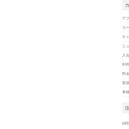
ア
カ
キ
ニ
入
利
料
新
車
6