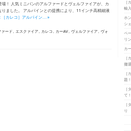
［
登場！ 人気ミニバンのアルファードとヴェルファイアが、カ
輸
りました。 アルパインとの提携により、11インチ高精細液
ore: ［カレコ］アルパイン… »
ホ
シ
ファード
,
エスクァイア
,
カレコ
,
カーAV
,
ヴェルファイア
,
ヴォ
ペ
リ
カ
［
撤
［カ
題
［
て
［
り