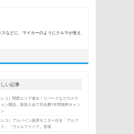
ネスなどに、マイカーのようにクルマが使え
新しい記事
カレコ］関西エリア進出！リパークなどのステ
ション開設。新規入会で月会費1年間無料キャン
ーン
カレコ］アルパイン後席モニター付き「アルフ
ード」「ヴェルファイア」登場