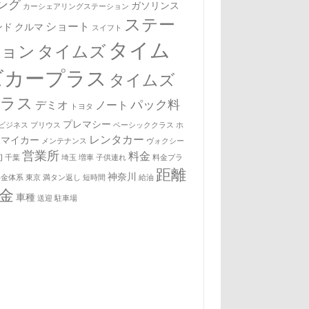
ング
ガソリンス
カーシェアリングステーション
ステー
ショート
ンド
クルマ
スイフト
タイム
ション
タイムズ
ズカープラス
タイムズ
プラス
パック料
デミオ
ノート
トヨタ
プレマシー
ビジネス
プリウス
ベーシッククラス
ホ
レンタカー
マイカー
メンテナンス
ヴォクシー
営業所
料金
約
千葉
埼玉
増車
子供連れ
料金プラ
距離
神奈川
料金体系
東京
満タン返し
短時間
給油
金
車種
送迎
駐車場