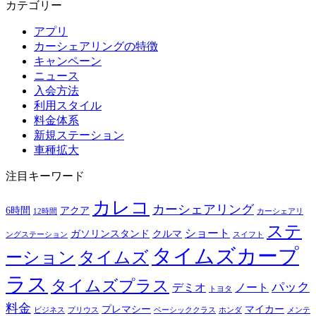
カテゴリー
アプリ
カーシェアリングの特徴
キャンペーン
ニュース
入会方法
利用スタイル
料金体系
新規ステーション
車種拡大
注目キーワード
カレコ
カーシェアリング
6時間
アクア
12時間
カーシェアリ
ステ
ショート
ガソリンスタンド
クルマ
ングステーション
スイフト
タイムズカープ
ーション
タイムズ
ラス
タイムズプラス
パック
デミオ
ノート
トヨタ
料金
プレマシー
マイカー
ビジネス
プリウス
ベーシッククラス
ホンダ
メンテ