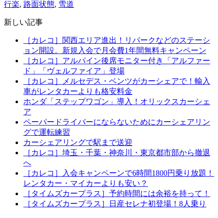
行楽
,
路面状態
,
雪道
新しい記事
［カレコ］関西エリア進出！リパークなどのステーシ
ョン開設。新規入会で月会費1年間無料キャンペーン
［カレコ］アルパイン後席モニター付き「アルファー
ド」「ヴェルファイア」登場
［カレコ］メルセデス・ベンツがカーシェアで！輸入
車がレンタカーよりも格安料金
ホンダ「ステップワゴン」導入！オリックスカーシェ
ア
ペーパードライバーにならないためにカーシェアリン
グで運転練習
カーシェアリングで駅まで送迎
［カレコ］埼玉・千葉・神奈川・東京都市部から撤退
へ
［カレコ］入会キャンペーンで6時間1800円乗り放題！
レンタカー・マイカーよりも安い？
［タイムズカープラス］予約時間には余裕を持って！
［タイムズカープラス］日産セレナ初登場！8人乗り