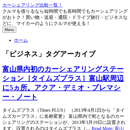
コ
カーシェアリング比較一覧！
ン
クルマを借りるなら短時間でも長時間でもカーシェアリング
テ
がおトク！買い物・送迎・通院・ドライブ旅行・ビジネスな
ン
どに、マイカーのようにクルマが使える！
ツ
Menu
へ
ホーム
ス
キ
「
ビジネス
」タグアーカイブ
ッ
プ
富山県内初のカーシェアリングステー
ション［タイムズプラス］富山駅周辺
に5ヵ所。アクア・デミオ・プレマシ
ー・ノート
タイムズプラス（Times PLUS） （2013年4月1日から「タイ
ムズカープラス」に名称変更） 富山県内で初となるのカー
シェアリングのステーションが、2013年3月19日に設置され
ます。設置されるのはタイムズプラス（…
Read More: 富山