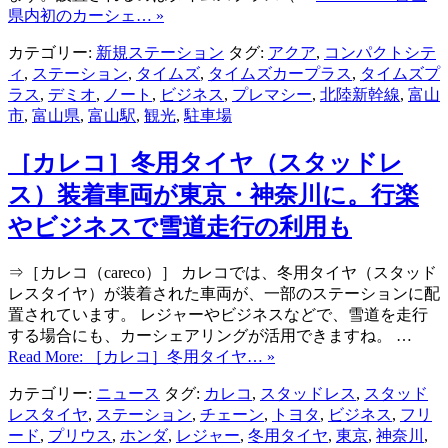
県内初のカーシェ… »
カテゴリー:
新規ステーション
タグ:
アクア
,
コンパクトシテ
ィ
,
ステーション
,
タイムズ
,
タイムズカープラス
,
タイムズプ
ラス
,
デミオ
,
ノート
,
ビジネス
,
プレマシー
,
北陸新幹線
,
富山
市
,
富山県
,
富山駅
,
観光
,
駐車場
［カレコ］冬用タイヤ（スタッドレ
ス）装着車両が東京・神奈川に。行楽
やビジネスで雪道走行の利用も
⇒［カレコ（careco）］ カレコでは、冬用タイヤ（スタッド
レスタイヤ）が装着された車両が、一部のステーションに配
置されています。 レジャーやビジネスなどで、雪道を走行
する場合にも、カーシェアリングが活用できますね。 …
Read More: ［カレコ］冬用タイヤ… »
カテゴリー:
ニュース
タグ:
カレコ
,
スタッドレス
,
スタッド
レスタイヤ
,
ステーション
,
チェーン
,
トヨタ
,
ビジネス
,
フリ
ード
,
プリウス
,
ホンダ
,
レジャー
,
冬用タイヤ
,
東京
,
神奈川
,