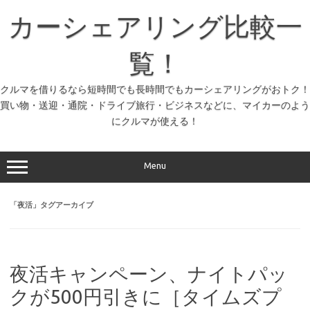
コ
ン
カーシェアリング比較一
テ
ン
ツ
へ
覧！
ス
キ
ッ
クルマを借りるなら短時間でも長時間でもカーシェアリングがおトク！
プ
買い物・送迎・通院・ドライブ旅行・ビジネスなどに、マイカーのよう
にクルマが使える！
Menu
「
夜活
」タグアーカイブ
夜活キャンペーン、ナイトパッ
クが500円引きに［タイムズプ