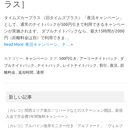
ラス］
タイムズカープラス （旧タイムズプラス） 「夜活キャンペーン」
として、通常のナイトパックが500円引きで利用できるキャンペー
ンが実施されます。 ダブルナイトパックなら、最大15時間が2000
円（距離料金は別）で利用できま…
Read More: 夜活キャンペーン、ナ… »
カテゴリー:
キャンペーン
タグ:
500円引き
,
アーリーナイトパック
,
ダ
ブルナイトパック
,
ナイトパック
,
レイトナイトパック
,
割引
,
夜活
,
距
離料金
,
返却時間
,
適用
新しい記事
［カレコ］関西エリア進出！リパークなどのステーション開設。新規
入会で月会費1年間無料キャンペーン
［カレコ］アルパイン後席モニター付き「アルファード」「ヴェルフ