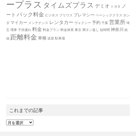
ープラス
タイムズプラス
デミオ
ノ
トヨタ
パック料金
ート
プレマシー
ビジネス
プリウス
ベーシッククラス
ホン
営業所
レンタカー
マイカー
予約
ダ
メンテナンス
ヴォクシー
千葉
埼
料金
神奈川
玉
増車
子供連れ
料金プラン
料金体系
東京
満タン返し
短時間
給
距離料金
車種
油
送迎
駐車場
これまでの記事
こ
れ
ま