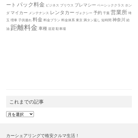
パック料金
ート
プレマシー
ビジネス
プリウス
ベーシッククラス
ホン
営業所
レンタカー
マイカー
予約
ダ
メンテナンス
ヴォクシー
千葉
埼
料金
神奈川
玉
増車
子供連れ
料金プラン
料金体系
東京
満タン返し
短時間
給
距離料金
車種
油
送迎
駐車場
これまでの記事
こ
れ
ま
で
カーシェアリングで格安クルマ生活！
の