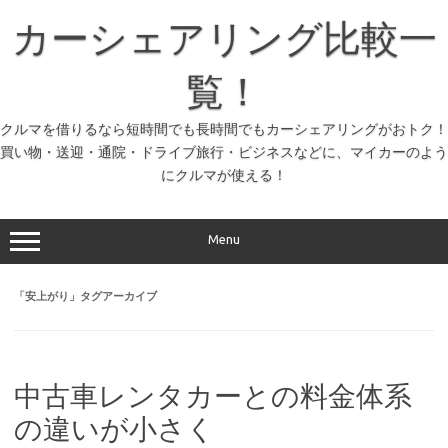
コ
ン
カーシェアリング比較一
テ
ン
ツ
へ
覧！
ス
キ
ッ
クルマを借りるなら短時間でも長時間でもカーシェアリングがおトク！
プ
買い物・送迎・通院・ドライブ旅行・ビジネスなどに、マイカーのよう
にクルマが使える！
Menu
「
安上がり
」タグアーカイブ
中古車レンタカーとの料金体系
の違いが小さく