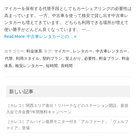
マイカーを保有する代替手段としてもカーシェアリングの必要性は
高まっています。 一方、中古車を使って格安で貸し出す中古車レ
ンタカーも増えてきています。 どちらも利用できる場所が増えて
使い勝手がどんどん良くなっています。 一…
Read More: 中古車レンタカーとの… »
カテゴリー:
料金体系
タグ:
マイカー
,
レンタカー
,
中古車レンタカー
,
代替
,
利用スタイル
,
契約プラン
,
安上がり
,
必要性
,
料金プラン
,
料金
体系
,
格安レンタカー
,
短時間
,
長時間
新しい記事
［カレコ］関西エリア進出！リパークなどのステーション開設。新規
入会で月会費1年間無料キャンペーン
［カレコ］アルパイン後席モニター付き「アルファード」「ヴェルフ
ァイア」登場