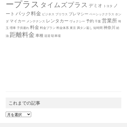
ープラス
タイムズプラス
デミオ
ノ
トヨタ
パック料金
ート
プレマシー
ビジネス
プリウス
ベーシッククラス
ホン
営業所
レンタカー
マイカー
予約
ダ
メンテナンス
ヴォクシー
千葉
埼
料金
神奈川
玉
増車
子供連れ
料金プラン
料金体系
東京
満タン返し
短時間
給
距離料金
車種
油
送迎
駐車場
これまでの記事
こ
れ
ま