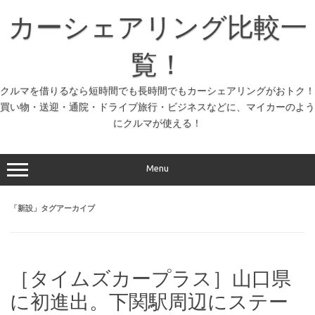
コ
ン
カーシェアリング比較一
テ
ン
ツ
へ
覧！
ス
キ
ッ
クルマを借りるなら短時間でも長時間でもカーシェアリングがおトク！
プ
買い物・送迎・通院・ドライブ旅行・ビジネスなどに、マイカーのよう
にクルマが使える！
Menu
「
新設
」タグアーカイブ
［タイムズカープラス］山口県
に初進出。下関駅周辺にステー