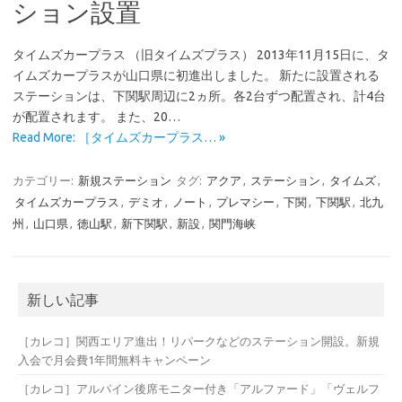
ション設置
タイムズカープラス （旧タイムズプラス） 2013年11月15日に、タ
イムズカープラスが山口県に初進出しました。 新たに設置される
ステーションは、下関駅周辺に2ヵ所。各2台ずつ配置され、計4台
が配置されます。 また、20…
Read More: ［タイムズカープラス… »
カテゴリー:
新規ステーション
タグ:
アクア
,
ステーション
,
タイムズ
,
タイムズカープラス
,
デミオ
,
ノート
,
プレマシー
,
下関
,
下関駅
,
北九
州
,
山口県
,
徳山駅
,
新下関駅
,
新設
,
関門海峡
新しい記事
［カレコ］関西エリア進出！リパークなどのステーション開設。新規
入会で月会費1年間無料キャンペーン
［カレコ］アルパイン後席モニター付き「アルファード」「ヴェルフ