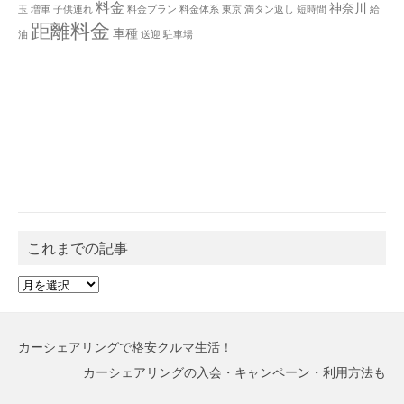
料金
神奈川
玉
増車
子供連れ
料金プラン
料金体系
東京
満タン返し
短時間
給
距離料金
車種
油
送迎
駐車場
これまでの記事
こ
れ
ま
で
カーシェアリングで格安クルマ生活！
の
記
カーシェアリングの入会・キャンペーン・利用方法も
事