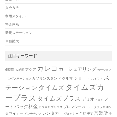
入会方法
利用スタイル
料金体系
新規ステーション
車種拡大
注目キーワード
カレコ
カーシェアリング
6時間
アクア
12時間
カーシェア
ス
ショート
ガソリンスタンド
クルマ
リングステーション
スイフト
タイムズカ
テーション
タイムズ
ープラス
タイムズプラス
デミオ
ノ
トヨタ
パック料金
ート
プレマシー
ビジネス
プリウス
ベーシッククラス
ホン
営業所
レンタカー
マイカー
予約
ダ
メンテナンス
ヴォクシー
千葉
埼