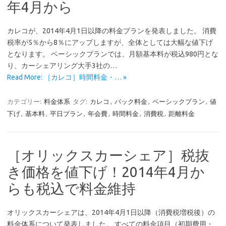
年4月から
カレコが、2014年4月1日以降の料金プランを発表しました。 消費
税率が5％から8％にアップしますが、全体としては大幅な値下げ
となります。 ベーシックプランでは、月額基本料が税込980円とな
り、カーシェアリング大手3社の…
Read More: ［カレコ］時間料金・… »
カテゴリー:
料金体系
タグ:
カレコ
,
パック料金
,
ベーシックプラン
,
値
下げ
,
基本料
,
平日プラン
,
年会費
,
時間料金
,
消費税
,
距離料金
［オリックスカーシェア］税抜
き価格を値下げ！2014年4月か
らも税込で料金維持
オリックスカーシェアは、2014年4月1日以降（消費税増税後）の
料金体系について発表しました。 すべての料金項目（初期費用・