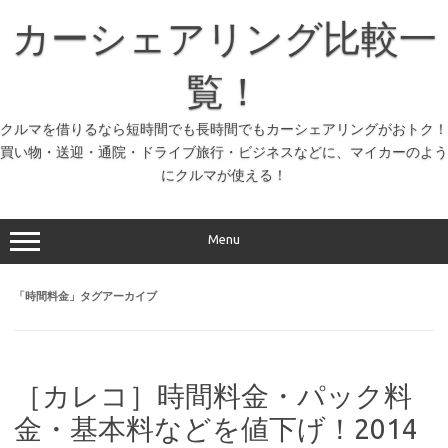
コ
ン
カーシェアリング比較一
テ
ン
ツ
へ
覧！
ス
キ
ッ
クルマを借りるなら短時間でも長時間でもカーシェアリングがおトク！
プ
買い物・送迎・通院・ドライブ旅行・ビジネスなどに、マイカーのよう
にクルマが使える！
Menu
「
時間料金
」タグアーカイブ
［カレコ］時間料金・パック料
金・基本料などを値下げ！2014