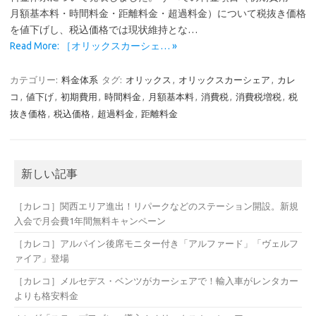
月額基本料・時間料金・距離料金・超過料金）について税抜き価格
を値下げし、税込価格では現状維持とな…
Read More: ［オリックスカーシェ… »
カテゴリー:
料金体系
タグ:
オリックス
,
オリックスカーシェア
,
カレ
コ
,
値下げ
,
初期費用
,
時間料金
,
月額基本料
,
消費税
,
消費税増税
,
税
抜き価格
,
税込価格
,
超過料金
,
距離料金
新しい記事
［カレコ］関西エリア進出！リパークなどのステーション開設。新規
入会で月会費1年間無料キャンペーン
［カレコ］アルパイン後席モニター付き「アルファード」「ヴェルフ
ァイア」登場
［カレコ］メルセデス・ベンツがカーシェアで！輸入車がレンタカー
よりも格安料金