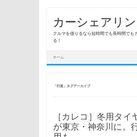
コ
ン
テ
カーシェアリン
ン
ツ
へ
クルマを借りるなら短時間でも長時間でも
ス
キ
る！
ッ
プ
ホーム
「
行楽
」タグアーカイブ
［カレコ］冬用タイ
が東京・神奈川に。
用も