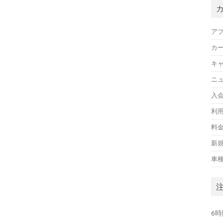
ア
カ
キ
ニ
入
利
料
新
車
6