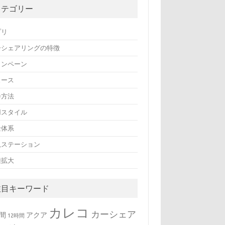
カテゴリー
プリ
ーシェアリングの特徴
ャンペーン
ュース
会方法
用スタイル
金体系
規ステーション
種拡大
注目キーワード
カレコ
カーシェア
時間
アクア
12時間