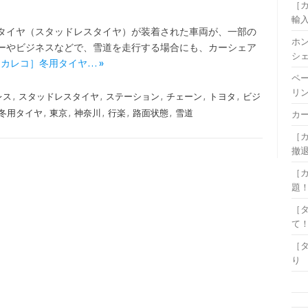
［
輸
冬用タイヤ（スタッドレスタイヤ）が装着された車両が、一部の
ホ
ャーやビジネスなどで、雪道を走行する場合にも、カーシェア
シ
e: ［カレコ］冬用タイヤ… »
ペ
リ
レス
,
スタッドレスタイヤ
,
ステーション
,
チェーン
,
トヨタ
,
ビジ
冬用タイヤ
,
東京
,
神奈川
,
行楽
,
路面状態
,
雪道
カ
［
撤
［カ
題
［
て
［
り