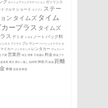
ング
ガソリンス
カーシェアリングステーション
ステー
ショート
ンド
クルマ
スイフト
タイム
ション
タイムズ
ズカープラス
タイムズ
プラス
パック料
デミオ
ノート
トヨタ
プレマシー
ビジネス
プリウス
ベーシッククラス
ホ
レンタカー
マイカー
メンテナンス
ヴォクシー
営業所
料金
約
千葉
埼玉
増車
子供連れ
料金プラ
距離
神奈川
料金体系
東京
満タン返し
短時間
給油
金
車種
送迎
駐車場