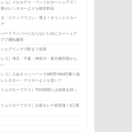
カレコ］メルセデス・ベンツがカーシェアで！
入車がレンタカーよりも格安料金
ンダ「ステップワゴン」導入！オリックスカー
ェア
ーパードライバーにならないためにカーシェア
ングで運転練習
ーシェアリングで駅まで送迎
カレコ］埼玉・千葉・神奈川・東京都市部から
退へ
レコ］入会キャンペーンで6時間1800円乗り放
！レンタカー・マイカーよりも安い？
タイムズカープラス］予約時間には余裕を持っ
！
タイムズカープラス］日産セレナ初登場！8人乗