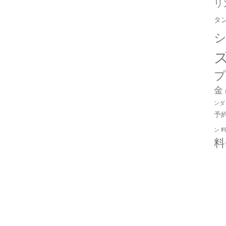
リ
タ
金
ンダ
予
ン
料