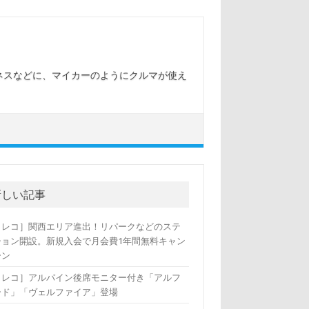
ネスなどに、マイカーのようにクルマが使え
新しい記事
カレコ］関西エリア進出！リパークなどのステ
ション開設。新規入会で月会費1年間無料キャン
ーン
カレコ］アルパイン後席モニター付き「アルフ
ード」「ヴェルファイア」登場