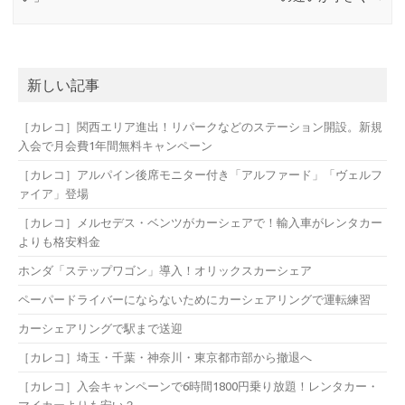
新しい記事
［カレコ］関西エリア進出！リパークなどのステーション開設。新規
入会で月会費1年間無料キャンペーン
［カレコ］アルパイン後席モニター付き「アルファード」「ヴェルフ
ァイア」登場
［カレコ］メルセデス・ベンツがカーシェアで！輸入車がレンタカー
よりも格安料金
ホンダ「ステップワゴン」導入！オリックスカーシェア
ペーパードライバーにならないためにカーシェアリングで運転練習
カーシェアリングで駅まで送迎
［カレコ］埼玉・千葉・神奈川・東京都市部から撤退へ
［カレコ］入会キャンペーンで6時間1800円乗り放題！レンタカー・
マイカーよりも安い？