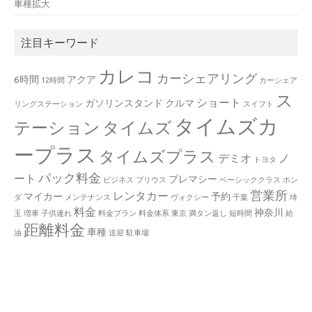
車種拡大
注目キーワード
カレコ
カーシェアリング
6時間
アクア
12時間
カーシェア
ス
ショート
ガソリンスタンド
クルマ
リングステーション
スイフト
タイムズカ
テーション
タイムズ
ープラス
タイムズプラス
デミオ
ノ
トヨタ
パック料金
ート
プレマシー
ビジネス
プリウス
ベーシッククラス
ホン
営業所
レンタカー
マイカー
予約
ダ
メンテナンス
ヴォクシー
千葉
埼
料金
神奈川
玉
増車
子供連れ
料金プラン
料金体系
東京
満タン返し
短時間
給
距離料金
車種
油
送迎
駐車場