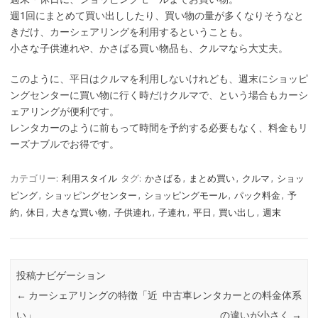
週1回にまとめて買い出ししたり、買い物の量が多くなりそうなと
きだけ、カーシェアリングを利用するということも。
小さな子供連れや、かさばる買い物品も、クルマなら大丈夫。
このように、平日はクルマを利用しないけれども、週末にショッピ
ングセンターに買い物に行く時だけクルマで、という場合もカーシ
ェアリングが便利です。
レンタカーのように前もって時間を予約する必要もなく、料金もリ
ーズナブルでお得です。
カテゴリー:
利用スタイル
タグ:
かさばる
,
まとめ買い
,
クルマ
,
ショッ
ピング
,
ショッピングセンター
,
ショッピングモール
,
パック料金
,
予
約
,
休日
,
大きな買い物
,
子供連れ
,
子連れ
,
平日
,
買い出し
,
週末
投稿ナビゲーション
←
カーシェアリングの特徴「近
中古車レンタカーとの料金体系
い」
の違いが小さく
→