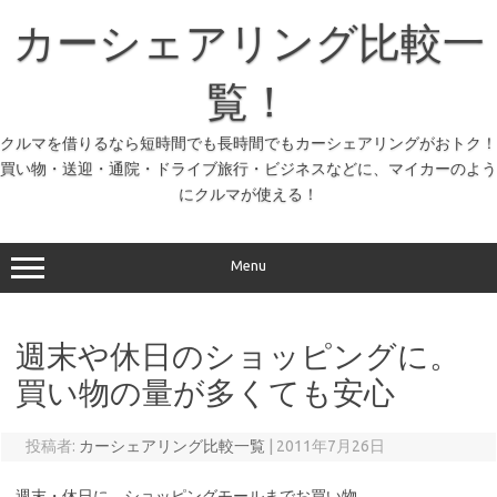
コ
ン
カーシェアリング比較一
テ
ン
ツ
へ
覧！
ス
キ
ッ
クルマを借りるなら短時間でも長時間でもカーシェアリングがおトク！
プ
買い物・送迎・通院・ドライブ旅行・ビジネスなどに、マイカーのよう
にクルマが使える！
Menu
週末や休日のショッピングに。
買い物の量が多くても安心
投稿者:
カーシェアリング比較一覧
|
2011年7月26日
週末・休日に、ショッピングモールまでお買い物。