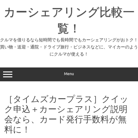
コ
ン
カーシェアリング比較一
テ
ン
ツ
へ
覧！
ス
キ
ッ
クルマを借りるなら短時間でも長時間でもカーシェアリングがおトク！
プ
買い物・送迎・通院・ドライブ旅行・ビジネスなどに、マイカーのよう
にクルマが使える！
Menu
［タイムズカープラス］クイッ
ク申込＋カーシェアリング説明
会なら、カード発行手数料が無
料に！