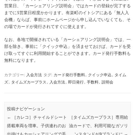
営業日、「カーシェアリング説明会」ではカードの登録が完了する
までに5営業日程度かかります。有楽町のイトシアにある「無人入
会機」ならば、事前にホームページから申し込んでいなくても、そ
の場でカードが発行されてすぐに使えます。
なお、各地で開催されている「カーシェアリング説明会」では、一
部を除き、事前に「クイック申込」を済ませておけば、カードを受
け取ってすぐに利用開始することができます。カード発行手数料も
無料になります。
カテゴリー:
入会方法
タグ:
カード発行手数料
,
クイック申込
,
タイム
ズ
,
タイムズカープラス
,
入会方法
,
即日発行
,
手数料
,
説明会
投稿ナビゲーション
←
［カレコ］チャイルドシート
［タイムズカープラス］専用給
搭載車両を増車。子供連れのお
油カードで、利用可能なガソリ
出掛けもカーシェアリングで手
ンスタンドが9ブランドに
→