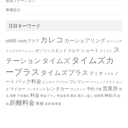
新規ステーション
車種拡大
注目キーワード
カレコ
カーシェアリング
6時間
アクア
12時間
カーシェア
ス
ショート
ガソリンスタンド
クルマ
リングステーション
スイフト
タイムズカ
テーション
タイムズ
ープラス
タイムズプラス
デミオ
ノ
トヨタ
パック料金
ート
プレマシー
ビジネス
プリウス
ベーシッククラス
ホン
営業所
レンタカー
マイカー
予約
ダ
メンテナンス
ヴォクシー
千葉
埼
料金
神奈川
玉
増車
子供連れ
料金プラン
料金体系
東京
満タン返し
短時間
給
距離料金
車種
油
送迎
駐車場