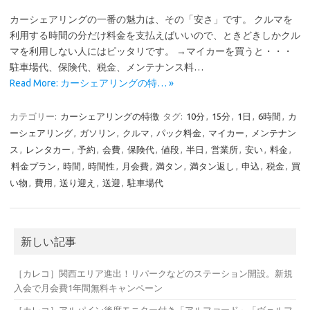
カーシェアリングの一番の魅力は、その「安さ」です。 クルマを
利用する時間の分だけ料金を支払えばいいので、ときどきしかクル
マを利用しない人にはピッタリです。 →マイカーを買うと・・・
駐車場代、保険代、税金、メンテナンス料…
Read More: カーシェアリングの特… »
カテゴリー:
カーシェアリングの特徴
タグ:
10分
,
15分
,
1日
,
6時間
,
カ
ーシェアリング
,
ガソリン
,
クルマ
,
パック料金
,
マイカー
,
メンテナン
ス
,
レンタカー
,
予約
,
会費
,
保険代
,
値段
,
半日
,
営業所
,
安い
,
料金
,
料金プラン
,
時間
,
時間性
,
月会費
,
満タン
,
満タン返し
,
申込
,
税金
,
買
い物
,
費用
,
送り迎え
,
送迎
,
駐車場代
新しい記事
［カレコ］関西エリア進出！リパークなどのステーション開設。新規
入会で月会費1年間無料キャンペーン