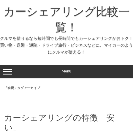
コ
ン
カーシェアリング比較一
テ
ン
ツ
へ
覧！
ス
キ
ッ
クルマを借りるなら短時間でも長時間でもカーシェアリングがおトク！
プ
買い物・送迎・通院・ドライブ旅行・ビジネスなどに、マイカーのよう
にクルマが使える！
Menu
「
会費
」タグアーカイブ
カーシェアリングの特徴「安
い」