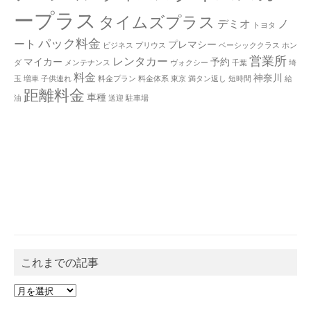
ープラス
タイムズプラス
デミオ
ノ
トヨタ
パック料金
ート
プレマシー
ビジネス
プリウス
ベーシッククラス
ホン
営業所
レンタカー
マイカー
予約
ダ
メンテナンス
ヴォクシー
千葉
埼
料金
神奈川
玉
増車
子供連れ
料金プラン
料金体系
東京
満タン返し
短時間
給
距離料金
車種
油
送迎
駐車場
これまでの記事
こ
れ