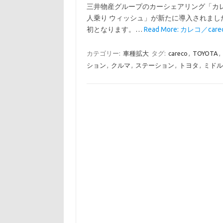
三井物産グループのカーシェアリング「カレコ
人乗り ウィッシュ」が新たに導入されました
初となります。…
Read More: カレコ／care
カテゴリー:
車種拡大
タグ:
careco
,
TOYOTA
,
ション
,
クルマ
,
ステーション
,
トヨタ
,
ミドル