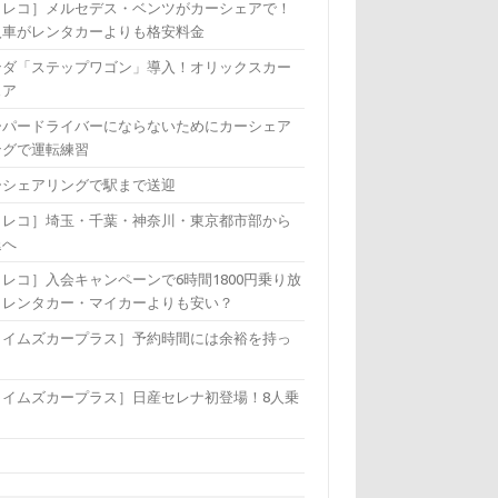
カレコ］メルセデス・ベンツがカーシェアで！
入車がレンタカーよりも格安料金
ンダ「ステップワゴン」導入！オリックスカー
ェア
ーパードライバーにならないためにカーシェア
ングで運転練習
ーシェアリングで駅まで送迎
カレコ］埼玉・千葉・神奈川・東京都市部から
退へ
レコ］入会キャンペーンで6時間1800円乗り放
！レンタカー・マイカーよりも安い？
タイムズカープラス］予約時間には余裕を持っ
！
タイムズカープラス］日産セレナ初登場！8人乗