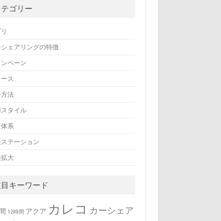
カテゴリー
プリ
ーシェアリングの特徴
ャンペーン
ュース
会方法
用スタイル
金体系
規ステーション
種拡大
注目キーワード
カレコ
カーシェア
時間
アクア
12時間