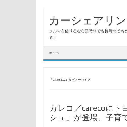
コ
ン
テ
カーシェアリン
ン
ツ
へ
クルマを借りるなら短時間でも長時間でも
ス
キ
る！
ッ
プ
ホーム
「
CARECO
」タグアーカイブ
カレコ／careco
シュ」が登場、子育