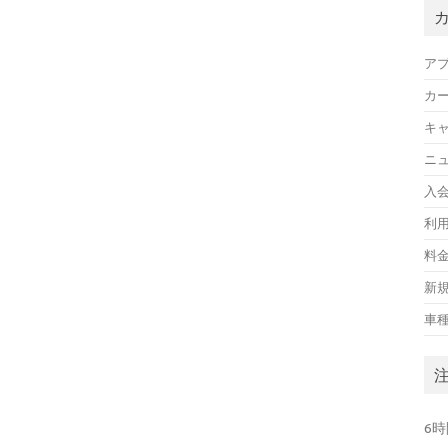
ア
カ
キ
ニ
入
利
料
新
車
6