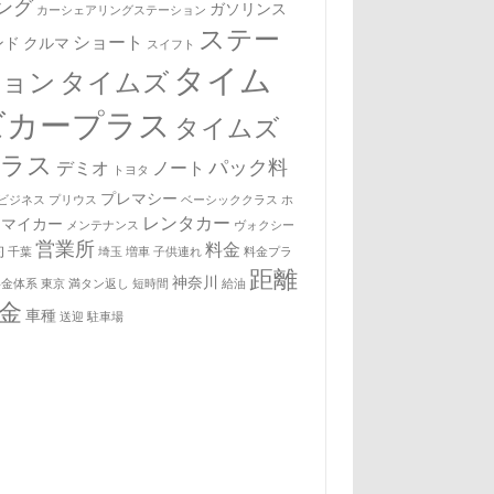
ング
ガソリンス
カーシェアリングステーション
ステー
ショート
ンド
クルマ
スイフト
タイム
ション
タイムズ
ズカープラス
タイムズ
プラス
パック料
デミオ
ノート
トヨタ
プレマシー
ビジネス
プリウス
ベーシッククラス
ホ
レンタカー
マイカー
メンテナンス
ヴォクシー
営業所
料金
約
千葉
埼玉
増車
子供連れ
料金プラ
距離
神奈川
料金体系
東京
満タン返し
短時間
給油
金
車種
送迎
駐車場