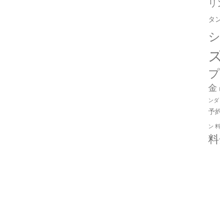
リ
タ
金
ンダ
予
ン
料