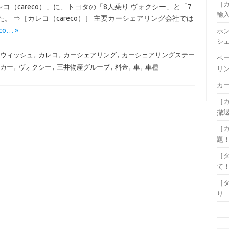
［
（careco）」に、トヨタの「8人乗り ヴォクシー」と「7
輸
。 ⇒［カレコ（careco）］ 主要カーシェアリング会社では
co… »
ホ
シ
ウィッシュ
,
カレコ
,
カーシェアリング
,
カーシェアリングステー
ペ
カー
,
ヴォクシー
,
三井物産グループ
,
料金
,
車
,
車種
リ
カ
［
撤
［カ
題
［
て
［
り