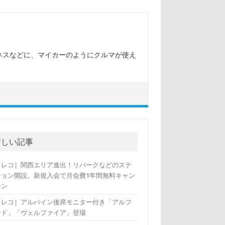
ネスなどに、マイカーのようにクルマが使え
新しい記事
カレコ］関西エリア進出！リパークなどのステ
ション開設。新規入会で月会費1年間無料キャン
ーン
カレコ］アルパイン後席モニター付き「アルフ
ード」「ヴェルファイア」登場